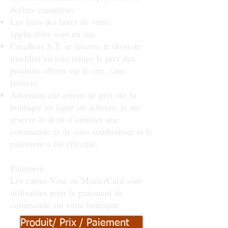
dollars canadiens.
Les frais des taxes de vente
applicables sont en sus.
CréaBois S.T. se réserve le droit de
modifier en tout temps le prix des
produits offerts sur le site, sans
préavis.
Advenant une erreur de prix sur la
boutique en ligne ou ailleurs, je me
réserve le droit d’annuler une
commande et de vous rembourser si le
paiement a été effectué.
Paiement
Les cartes Visa ou MasterCard sont
utilisables pour le paiement de
commande sur cette boutique.
Produit/ Prix / Paiement