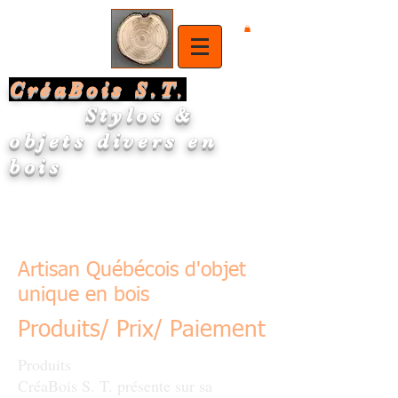
CréaBois S.T
.
Stylos &
objets divers en
bois
Artisan Québécois d'objet
unique en bois
Produits/ Prix/ Paiement
Produits
CréaBois S. T. présente sur sa