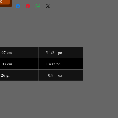
e
3.97 cm
5 1/2 po
.03 cm
13/32 po
6 gr
0.9 oz