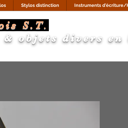
los
Stylos distinction
Instruments d'écriture/H
ois S.T
.
 & objets divers en