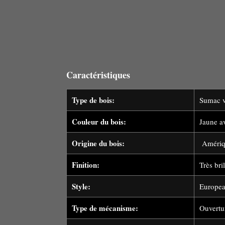
Caractéristiques
Type de bois:
Sumac v
Couleur du bois:
Jaune a
Origine du bois:
Amériq
Finition:
Très bri
Style:
Europea
Type de mécanisme:
Ouvertur