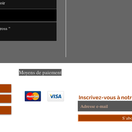
oir
le ''Cross ''
Moyens de paiement
Inscrivez-vous à notr
S`ab