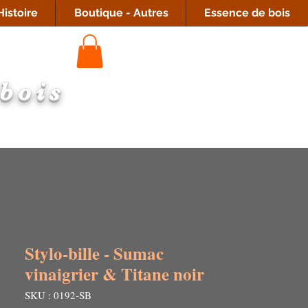
istoire
Boutique - Autres
Essence de bois
 bois
Stylo-bille - Sumac
vinaigrier & Titane noir
SKU : 0192-SB