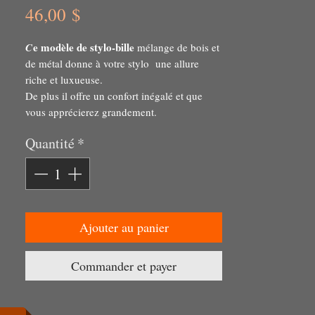
Prix
46,00 $
e modèle de stylo-bille
C
mélange de bois et
de métal donne à votre stylo une allure
riche et luxueuse.
De plus il offre un confort inégalé et que
vous apprécierez grandement.
un produit unique
Vous aurez en main
Quantité
*
d'une grande beauté et durabilité.
Ajouter au panier
Commander et payer