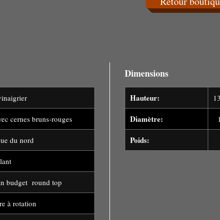
Retour boutiqu
Dimensions
Hauteur:
inaigrier
1
Diamètre:
vec cernes bruns-rouges
1
Poids:
ue du nord
2
llant
n budget round top
e à rotation