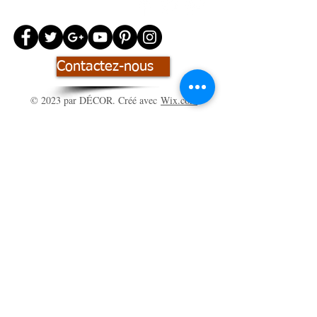
Couleur encre:
Noir
Recharge
Style ''Cross ''
magasins
Contactez-nous
spécialisés
papeterie
© 2023 par DÉCOR. Créé avec
Wix.com
Inscrivez-vous à notre liste de
diffusion
S`abonner maintenant
Moyens de
paiement