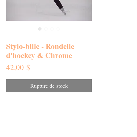
SKU : 0265-RH
Stylo-bille - Rondelle
d'hockey & Chrome
Prix
42,00 $
Rupture de stock
dévoiler votre personnalité
Vous désirez
,
un stylo en acrylique avec
la variété de
couleurs et de motifs vous aidera à vous
présenter.
Le secret de fabrication des stylos