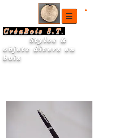
CréaBois S.T
.
Stylos &
objets divers en
bois