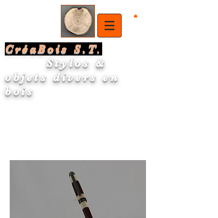
CréaBois S.T
.
Stylos &
objets divers en
bois