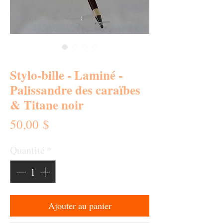
SKU : 0155-SBL
Stylo-bille - Laminé -
Palissandre des caraïbes
& Titane noir
Prix
50,00 $
Quantité
*
Ajouter au panier