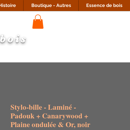
istoire
Boutique - Autres
Essence de bois
 bois
Stylo-bille - Laminé -
Padouk + Canarywood +
Plaine ondulée & Or, noir