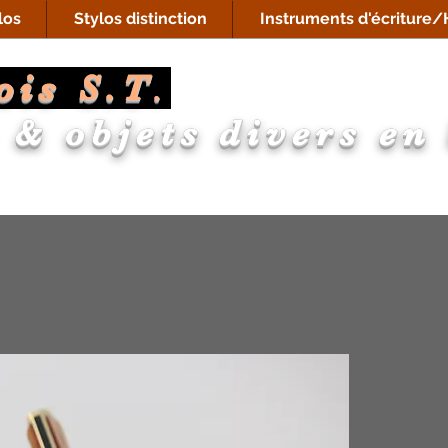
los
Stylos distinction
Instruments d'écriture/H
ois S.T
.
 & objets divers en