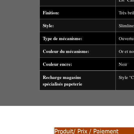
Finition:
Très bri
Style:
Slimline
Type de mécanisme:
Ouvertur
Couleur du mécanisme:
Or et no
Couleur encre:
Noir
Recharge magasins
Sty
spécialisés papeterie
Produit/ Prix / Paiement