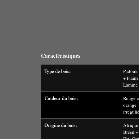
Caractéristiques
Type de bois:
Padouk
+ Plain
Laminé 
Couleur du bois:
Rouge o
orange
irrégu
Origine du bois:
Afrique
Brésil +
Est Can