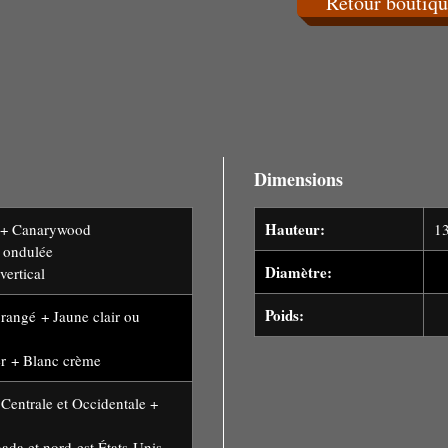
Retour boutiqu
Dimensions
Hauteur:
 + Canarywood
1
e ondulée
Diamètre:
1
vertical
Poids:
2
rangé + Jaune clair ou
lier + Blanc crème
 Centrale et Occidentale +
ada et nord-est États-Unis