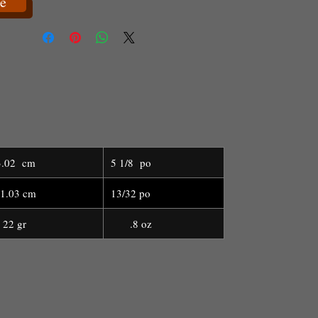
e
3.02 cm
5 1/8 po
.03 cm
13/32 po
2 gr
.8 oz