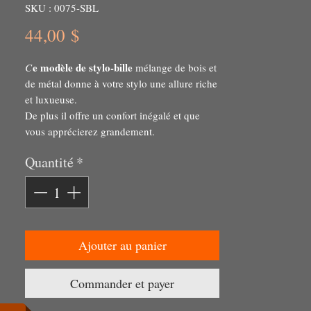
SKU : 0075-SBL
Prix
44,00 $
e modèle de stylo-bille
C
mélange de bois et
de métal donne à votre stylo une allure riche
et luxueuse.
De plus il offre un confort inégalé et que
vous apprécierez grandement.
un produit unique
Vous aurez en main
Quantité
*
d'une grande beauté et durabilité.
Ajouter au panier
Commander et payer