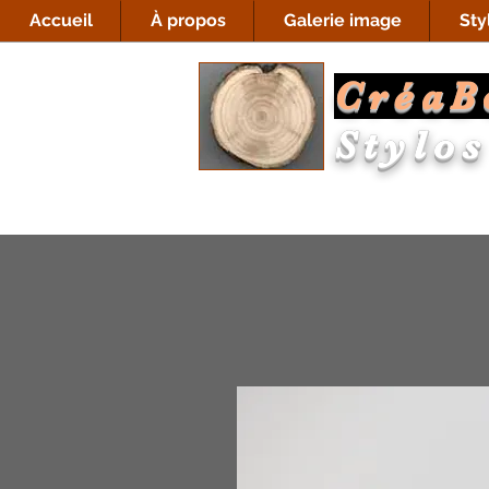
Accueil
À propos
Galerie image
Sty
CréaB
Stylos