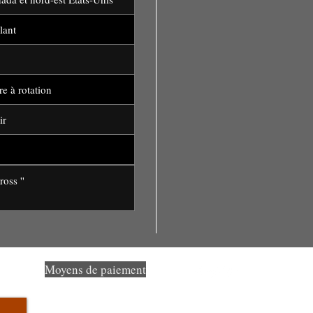
llant
e à rotation
ir
le ''Cross ''
Moyens de paiement