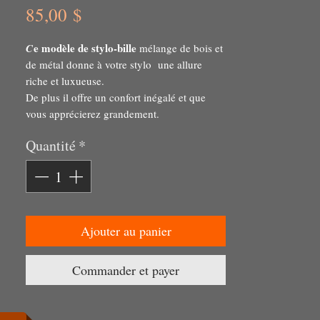
Prix
85,00 $
e modèle de stylo-bille
C
mélange de bois et
de métal donne à votre stylo une allure
riche et luxueuse.
De plus il offre un confort inégalé et que
vous apprécierez grandement.
un produit unique
Vous aurez en main
Quantité
*
d'une grande beauté et durabilité.
Ajouter au panier
Commander et payer