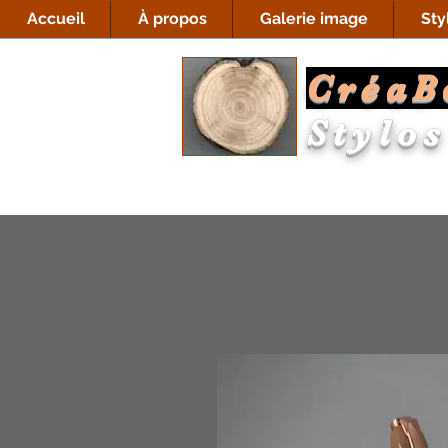
Accueil
À propos
Galerie image
Sty
CréaB
Stylos