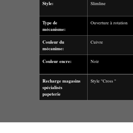
Style:
Slimline
Type de
Ouverture à rotation
mécanisme:
Couleur du
Cuivre
mécanime:
Couleur encre:
Noir
Recharge magasins
Style ''Cross ''
spécialisés
papeterie