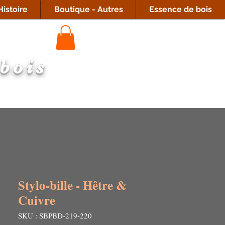
istoire
Boutique - Autres
Essence de bois
 bois
Stylo-bille - Hêtre &
Cuivre
SKU : SBPBD-219-220