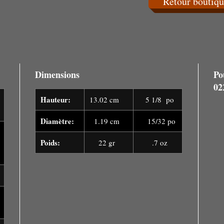
Retour boutiqu
Dimensions
Po
02
Hauteur:
13.02 cm
5 1/8 po
Diamètre:
1.19 cm
15/32 po
Poids:
22 gr
.7 oz