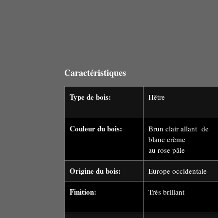
Caractéristiques
Type de bois:
Hêtre
Couleur du bois:
Brun clair allant de
blanc crème
au rose pâle
Origine du bois:
Europe occidentale
Finition:
Très brillant