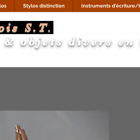
los
Stylos distinction
Instruments d'écriture/H
ois S.T
.
 & objets divers en