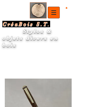
CréaBois S.T
.
Stylos &
objets divers en
bois