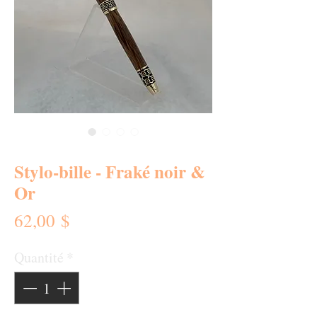
SKU : 0351-SB
Stylo-bille - Fraké noir &
Or
Prix
62,00 $
Quantité
*