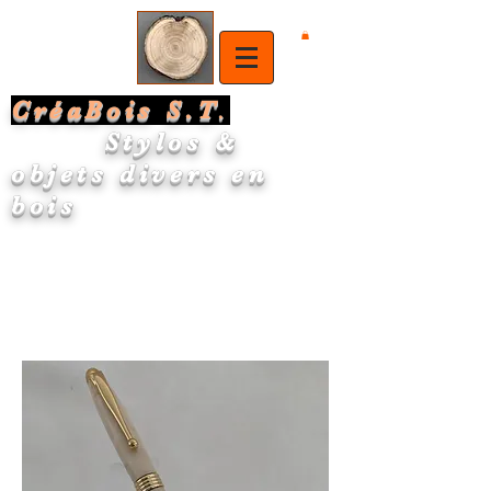
CréaBois S.T
.
Stylos &
objets divers en
bois