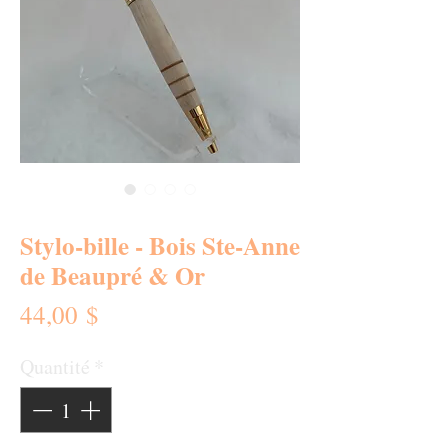
SKU : 0307-SB
Stylo-bille - Bois Ste-Anne
de Beaupré & Or
Prix
44,00 $
Quantité
*