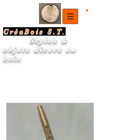
CréaBois S.T
.
Stylos &
objets divers en
bois