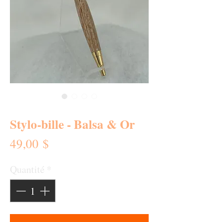
SKU : 0324-SB
Stylo-bille - Balsa & Or
Prix
49,00 $
Quantité
*