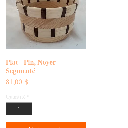
SKU : PL-0024
Plat - Pin, Noyer -
Segmenté
Prix
81,00 $
Quantité
*