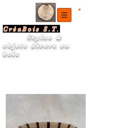
CréaBois S.T
.
Stylos &
objets divers en
bois