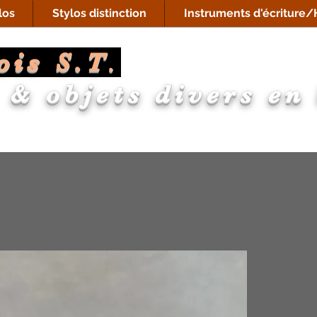
los
Stylos distinction
Instruments d'écriture/H
ois S.T
.
 & objets divers en