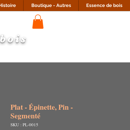
istoire
Boutique - Autres
Essence de bois
 bois
Plat - Épinette, Pin -
Segmenté
SKU : PL-0015