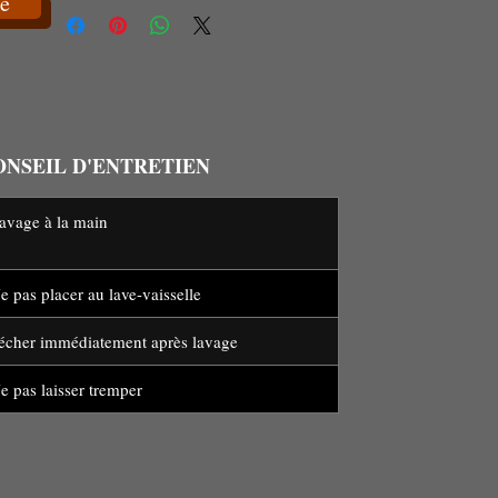
e
ONSEIL D'ENTRETIEN
Lavage à la main
e pas placer au lave-vaisselle
écher immédiatement après lavage
e pas laisser tremper