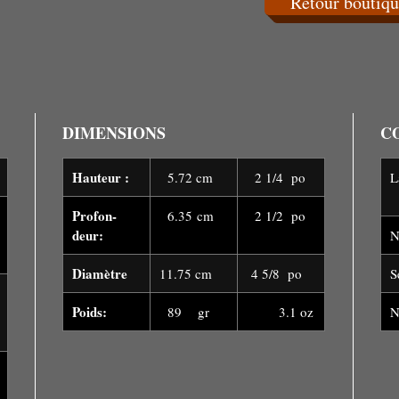
Retour boutiqu
DIMENSIONS
C
Hauteur :
5.72 cm
2 1/4 po
Profon-
6.35 cm
2 1/2 po
deur:
N
Diamètre
11.75 cm
4 5/8 po
S
Poids:
89 gr
3.1 oz
N