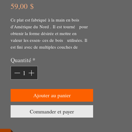
Prix
59,00 $
Ce plat est fabriqué à la main en bois
d'Amérique du Nord . Il est tourné pour
obtenir la forme désirée et mettre en
valeur les essen- ces de bois utilisées. Il
est fini avec de multiples couches de
finition pour en faire un bel objet
Quantité
*
décoratif ou utilitaire.
Ce plat rond peut-être utilisé pour
contenir des fruits, des bonbons, etc.
Il peut faire un beau cadeau pour vous
ou quelqu'un de spécial.
Le plat est signé en dessous par l'artisan.
Ajouter au panier
Commander et payer