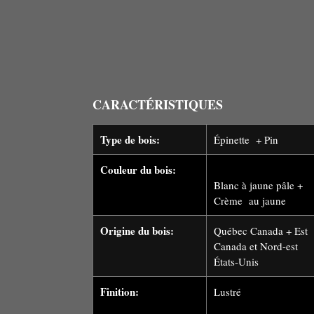
CARACTÉRISTIQUES
Type de bois:
Épinette + Pin
Couleur du bois:
Blanc à jaune pâle +
Crème au jaune
Origine du bois:
Québec Canada + Est
Canada et Nord-est
États-Unis
Finition:
Lustré