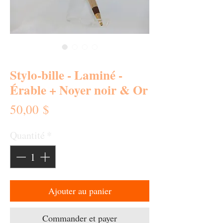
SKU : 0139-SBL
Stylo-bille - Laminé -
Érable + Noyer noir & Or
Prix
50,00 $
Quantité
*
Ajouter au panier
Commander et payer