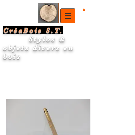
CréaBois S.T
.
Stylos &
objets divers en
bois