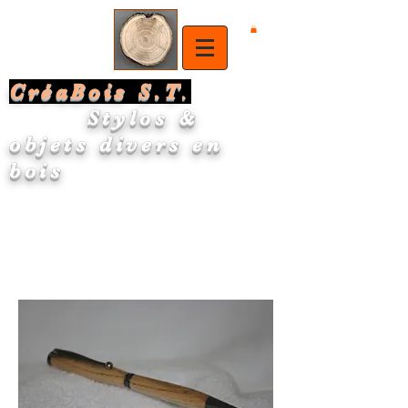
CréaBois S.T
.
Stylos &
objets divers en
bois