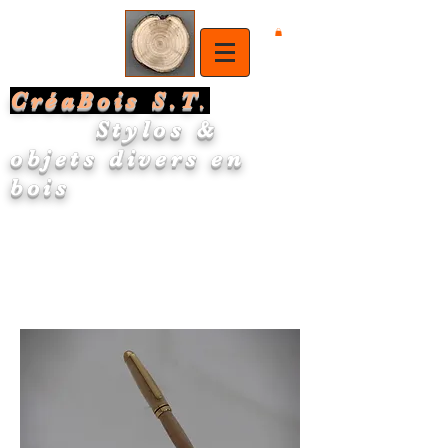
CréaBois S.T
.
Stylos &
objets divers en
bois