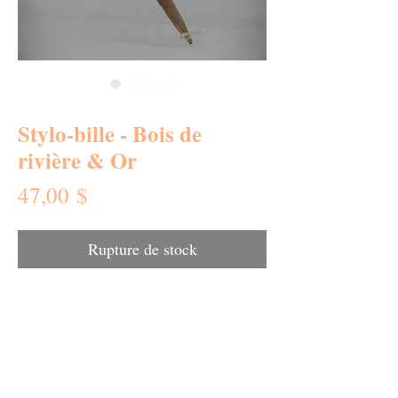
SKU : 0270-SB
Stylo-bille - Bois de
rivière & Or
Prix
47,00 $
Rupture de stock
e modèle de stylo-bille
C
mélange de bois et
de métal donne à cet ensemble une allure
riche et luxueuse.
De plus il offre un confort inégalé et que
vous apprécierez grandement.