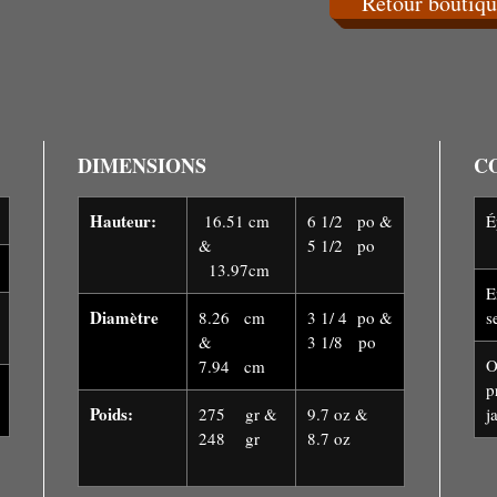
Retour boutiqu
DIMENSIONS
C
Hauteur:
16.51 cm
6 1/2 po &
É
&
5 1/2 po
13.97cm
E
Diamètre
8.26 cm
3 1/ 4 po &
s
&
3 1/8 po
O
7.94 cm
p
Poids:
275 gr &
9.7 oz &
j
248 gr
8.7 oz