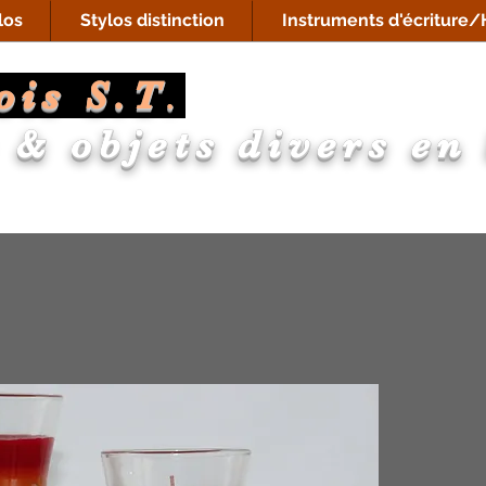
los
Stylos distinction
Instruments d'écriture/H
ois S.T
.
 & objets divers en