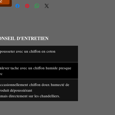
e
ONSEIL D'ENTRETIEN
pousseter avec un chiffon en coton
nlever tache avec un chiffon humide presque
ec
ccasionnellement chiffon doux humecté de
roduit dépoussiérant
amais directement sur les chandelliers.