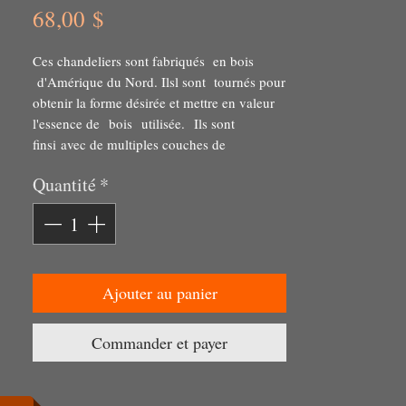
Prix
68,00 $
Ces chandeliers sont fabriqués en bois
d'Amérique du Nord. Ilsl sont tournés pour
obtenir la forme désirée et mettre en valeur
l'essence de bois utilisée. Ils sont
finsi avec de multiples couches de
vernis pour en faire de beaux objets
Quantité
*
décoratifs.
Ils embelliront votre intérieur ou celui d'une
autre personne que vous aimez, en lui
offrant ces beaux produits. Les
chandeliers sont signés en dessous par
l'artiste.
Ajouter au panier
Commander et payer