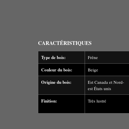
CARACTÉRISTIQUES
Type de bois:
Frêne
Couleur du bois:
Beige
Origine du bois:
Est Canada et Nord-
est États unis
Finition:
Très lustré