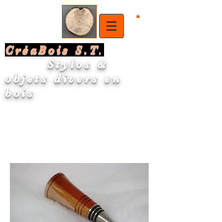
CréaBois S.T
.
Stylos &
objets divers en
bois