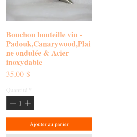
SKU : BVB-0011
Bouchon bouteille vin -
Padouk,Canarywood,Plai
ne ondulée & Acier
inoxydable
Prix
35,00 $
Quantité
*
Ajouter au panier